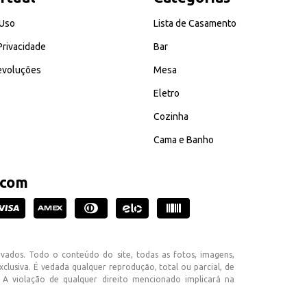
 Uso
Lista de Casamento
 Privacidade
Bar
evoluções
Mesa
Eletro
Cozinha
Cama e Banho
 com
rvados. Todo o conteúdo do site, todas as fotos, imagens,
xclusiva. É vedada qualquer reprodução, total ou parcial, de
 A violação de qualquer direito mencionado implicará na