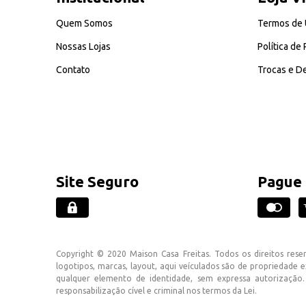
Quem Somos
Termos de
Nossas Lojas
Política de
Contato
Trocas e D
Site Seguro
Pague
Copyright © 2020 Maison Casa Freitas. Todos os direitos rese
logotipos, marcas, layout, aqui veículados são de propriedade e
qualquer elemento de identidade, sem expressa autorização.
responsabilização cível e criminal nos termos da Lei.